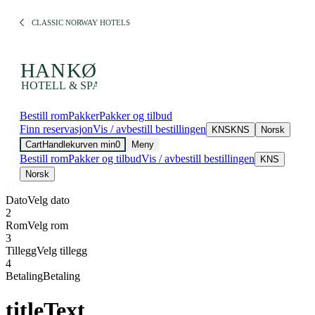
CLASSIC NORWAY HOTELS
Bestill rom
Pakker
Pakker og tilbud
Finn reservasjon
Vis / avbestill bestillingen
KNS
KNS
Norsk
Cart
Handlekurven min
0
Meny
Bestill rom
Pakker og tilbud
Vis / avbestill bestillingen
KNS
Norsk
1
1
Dato
Velg dato
2
Rom
Velg rom
3
Tillegg
Velg tillegg
4
Betaling
Betaling
titleText